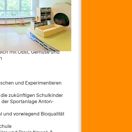
in großer Altersmischung
 Ansatz
eich mit Obst, Gemüse und
n
rschen und Experimentieren
r die zukünftigen Schulkinder
der Sportanlage Anton-
l und vorwiegend Bioqualität
chule