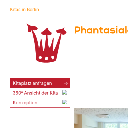
Kitas in Berlin
Phantasia
Kitaplatz anfragen
360° Ansicht der Kita
Konzeption
Aktueller Hinweis
Elternrunden für interess
jeweils um 09.00 Uhr