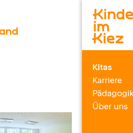
land
Kitas
Karriere
Pädagogi
Über uns
ierte Eltern