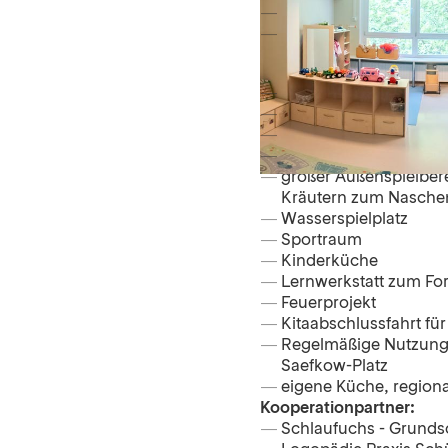
04.08.2026
20.08.2026
Profil
bis zu 225 Kinder
Kinder ab 12 Monaten 
situationsorientierter
Integrationsarbeit
großer Außenspielber
Kräutern zum Nasche
Wasserspielplatz
Sportraum
Kinderküche
Lernwerkstatt zum Fo
Feuerprojekt
Kitaabschlussfahrt fü
Regelmäßige Nutzung 
Saefkow-Platz
eigene Küche, regiona
Kooperationpartner:
Schlaufuchs - Grunds